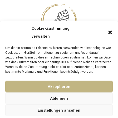
Cookie-Zustimmung
verwalten
Um dir ein optimales Erlebnis zu bieten, verwenden wir Technologien wie
SEIN und WIRKEN
Cookies, um Geräteinformationen zu speichern und/oder darauf
zuzugreifen. Wenn du diesen Technologien zustimmst, können wir Daten
Akademie und Forschungsverein für
wie das Surfverhalten oder eindeutige IDs auf dieser Website verarbeiten.
ganzheitliches Leben
Wenn du deine Zustimmung nicht erteilst oder zurückziehst, können
bestimmte Merkmale und Funktionen beeinträchtigt werden.
Auenstraße 8
9535 Schiefling am Wörthersee
Akzeptieren
© Sein und Wirken – Alle Rechte vorbehalten.
Ablehnen
Datenschutz
|
Impressum
|
AGB
|
Widerruf
Einstellungen ansehen